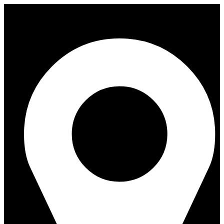
Videre
til
indhold