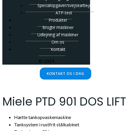
Specialopgaver/svejsearbejde
ATP-test
Produkter
Brugte maskiner
Udlejning af maskiner
Om os
Kontakt
© 2019
KONTAKT OS I DAG
Miele PTD 901 DOS LIFT
Hætte tankopvaskemaskine
Tanksystem i rustfrit stålkabinet