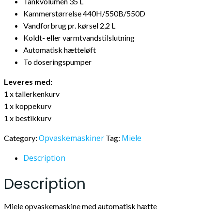
Tankvolumen 35 L
Kammerstørrelse 440H/550B/550D
Vandforbrug pr. kørsel 2,2 L
Koldt- eller varmtvandstilslutning
Automatisk hætteløft
To doseringspumper
Leveres med:
1 x tallerkenkurv
1 x koppekurv
1 x bestikkurv
Opvaskemaskiner
Miele
Category:
Tag:
Description
Description
Miele opvaskemaskine med automatisk hætte