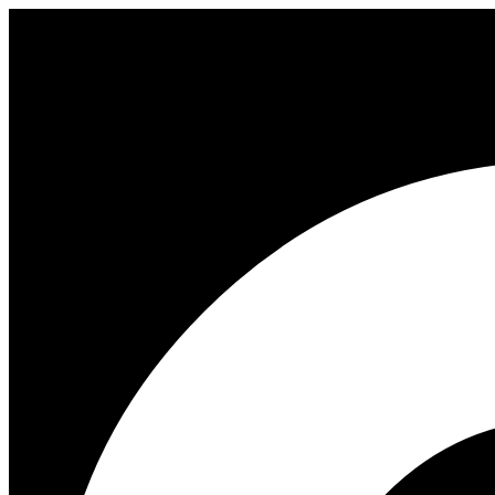
Videre
til
indhold